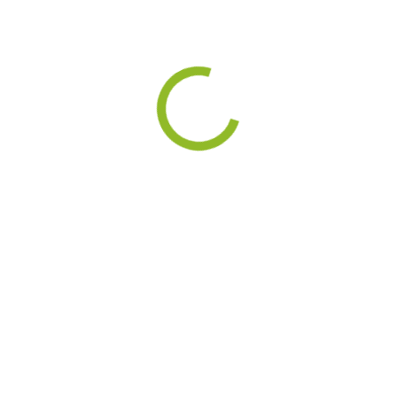
850+
93
Довольных
Фиг
Похожие фигур
клиентов
изготов