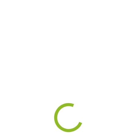
Надувная фигура
Надувная фи
"Каратист"
"Бутылка
р.
21 000
37 000
ОДРОБНЕЕ
ПОДРОБНЕЕ