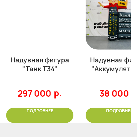
Надувная фигура
Надувная фиг
"Танк Т34"
"Аккумулято
р.
р
297 000
38 000
ПОДРОБНЕЕ
ПОДРОБНЕЕ