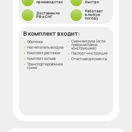
производство
быстро
Работает
Доставим по
в любую
РФ и СНГ
погоду
В комплект входит:
Сменная рука (если
Оболочка
предусмотрена
Нагнетатель воздуха
конструкцией)
Комплект растяжек
Паспорт-инструкция
Комплект кольев
Отчетные документы
Транспортировочная
сумка