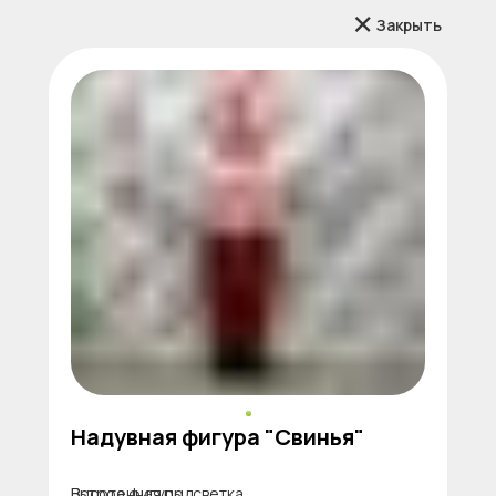
Закрыть
Надувная фигура "Свинья"
Высота фигуры
Встроенная подсветка