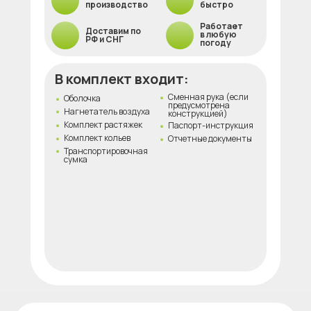
производство
быстро
Работает
Доставим по
в любую
РФ и СНГ
погоду
В комплект входит:
Сменная рука (если
Оболочка
предусмотрена
Нагнетатель воздуха
конструкцией)
Комплект растяжек
Паспорт-инструкция
Комплект кольев
Отчетные документы
Транспортировочная
сумка