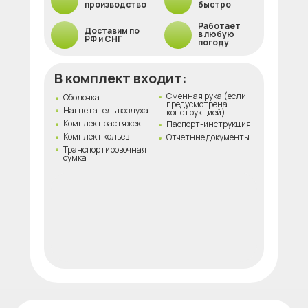
производство
быстро
Работает
Доставим по
в любую
РФ и СНГ
погоду
В комплект входит:
Сменная рука (если
Оболочка
предусмотрена
Нагнетатель воздуха
конструкцией)
Комплект растяжек
Паспорт-инструкция
Комплект кольев
Отчетные документы
Транспортировочная
сумка