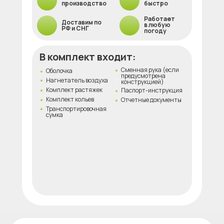
производство
быстро
Работает
Доставим по
в любую
РФ и СНГ
погоду
В комплект входит:
Сменная рука (если
Оболочка
предусмотрена
Нагнетатель воздуха
конструкцией)
Комплект растяжек
Паспорт-инструкция
Комплект кольев
Отчетные документы
Транспортировочная
сумка