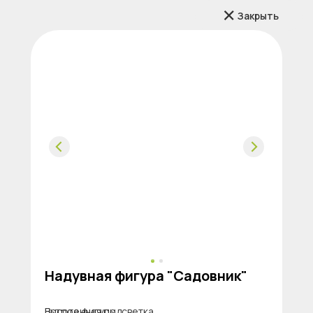
Закрыть
Надувная фигура "Садовник"
Высота фигуры
Встроенная подсветка