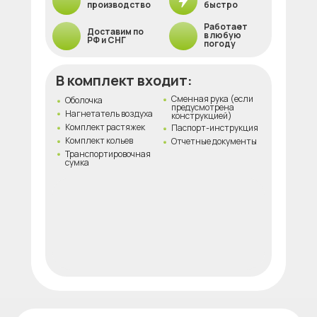
производство
быстро
Работает
Доставим по
в любую
РФ и СНГ
погоду
В комплект входит:
Сменная рука (если
Оболочка
предусмотрена
Нагнетатель воздуха
конструкцией)
Комплект растяжек
Паспорт-инструкция
Комплект кольев
Отчетные документы
Транспортировочная
сумка