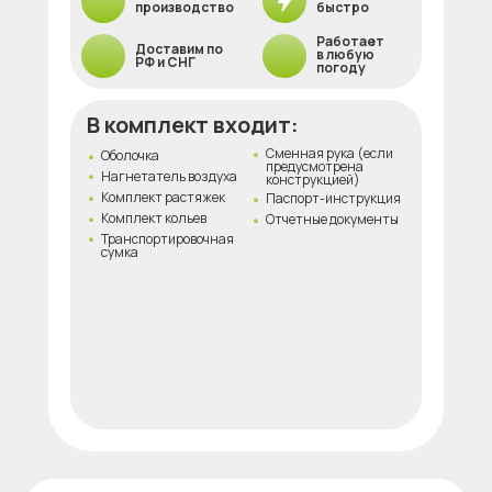
производство
быстро
Работает
Доставим по
в любую
РФ и СНГ
погоду
В комплект входит:
Сменная рука (если
Оболочка
предусмотрена
Нагнетатель воздуха
конструкцией)
Комплект растяжек
Паспорт-инструкция
Комплект кольев
Отчетные документы
Транспортировочная
сумка