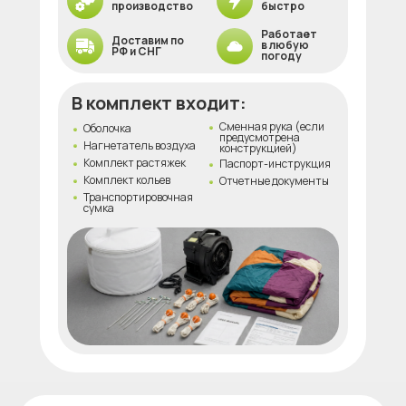
производство
быстро
Работает
Доставим по
в любую
РФ и СНГ
погоду
В комплект входит:
Сменная рука (если
Оболочка
предусмотрена
Нагнетатель воздуха
конструкцией)
Комплект растяжек
Паспорт-инструкция
Комплект кольев
Отчетные документы
Транспортировочная
сумка