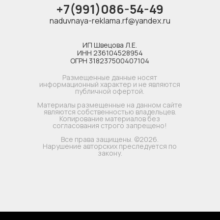
+7(991)086-54-49
naduvnaya-reklama.rf@yandex.ru
ИП Швецова Л.Е.
ИНН 236104528954
ОГРН 318237500407104
Размещенные данные носят
информационный характер и не являются
публичной офертой.
Материалы размещенные на данном сайте
являются собственностью владельцев.
Копирование материалов без
согласования строго запрещено!
Все права защищены. ©2026.
Нарушение авторских преследуется по
закону.